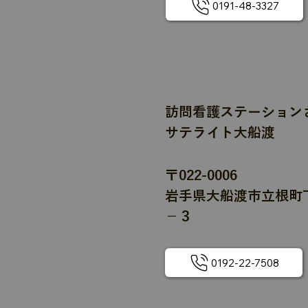
0191-48-3327
訪問看護ステーション
サテライト大船渡
〒022-0006
岩手県大船渡市立根町
−３
0192-22-7508