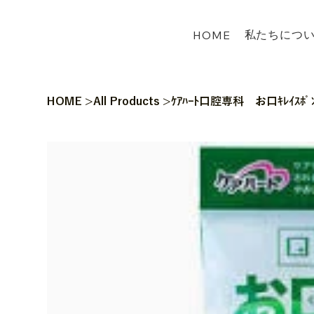
私たちにつ
HOME
HOME
>
All Products
>
ｹｱﾊｰﾄ口腔専科 お口ｷﾚｲｽﾎﾟ