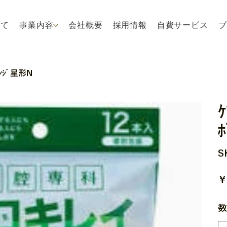
いて
事業内容
会社概要
採用情報
自費サービス
ブ
ﾝｼﾞ星形N
S
価
￥
格
数