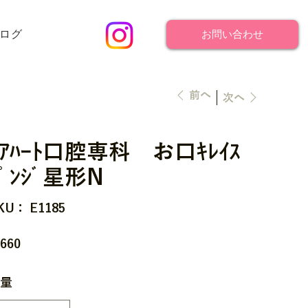
ログ
お問い合わせ
前へ
次へ
ｹｱﾊｰﾄ口腔専科 お口ｷﾚｲｽ
ﾎﾟﾝｼﾞ星形N
SKU：
KU：
E1185
E1185
660
量