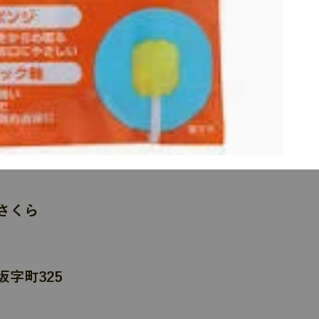
さくら
字町325