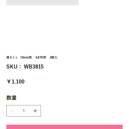
替えｺﾞﾑ 16mm用 4点杖用 2個入
SKU：
SKU：
WB3815
WB3815
価
￥1,100
格
数量