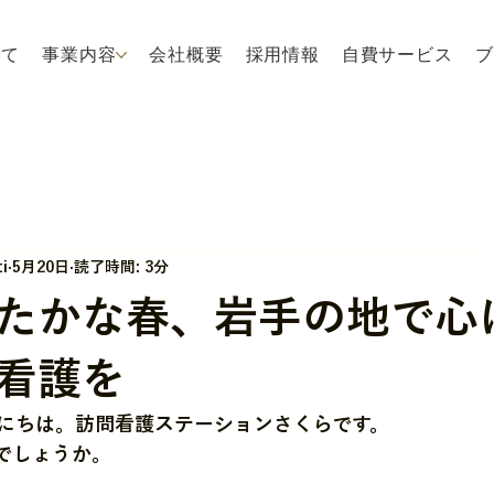
いて
事業内容
会社概要
採用情報
自費サービス
ブ
i
5月20日
読了時間: 3分
たかな春、岩手の地で心
看護を
にちは。訪問看護ステーションさくらです。
でしょうか。