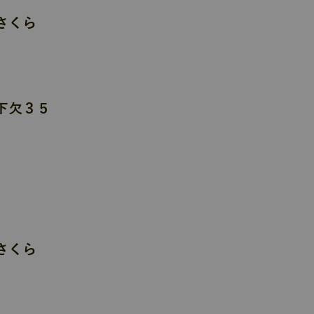
さくら
下欠３５
さくら